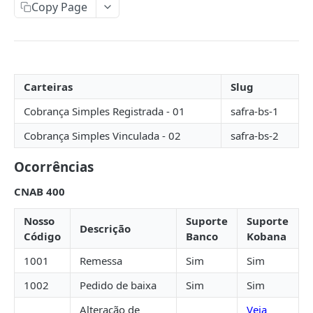
Copy Page
Token de Acesso
Idempotência
Fluxo de autorização
Postman
Fluxo credenciais do cliente
Bancos Suportados
Permissões
Carteiras
Slug
ABC Brasil
Cobrança Simples Registrada - 01
safra-bs-1
Ailos
Cobrança Simples Vinculada - 02
safra-bs-2
Arbi
Ocorrências
Banco de Brasília
CNAB 400
Banco do Brasil
Banco do Nordeste
Nosso
Suporte
Suporte
Descrição
Código
Banco
Kobana
Banco Industrial do Brasil
1001
Remessa
Sim
Sim
Banco Mercantil
1002
Pedido de baixa
Sim
Sim
Banese
Alteração de
Veja