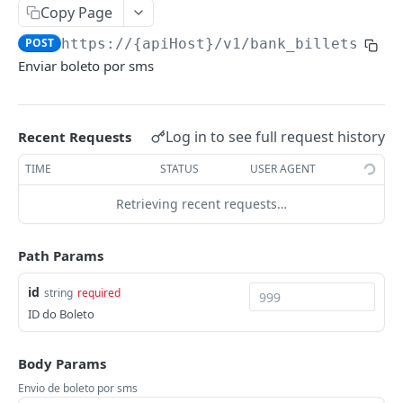
Copy Page
Token de Acesso
Idempotência
POST
https://{apiHost}
/v1/bank_billets/
{id
Fluxo de autorização
Postman
Enviar boleto por sms
Fluxo credenciais do cliente
Bancos Suportados
Permissões
ABC Brasil
Códigos de Erros
Log in to see full request history
Recent Requests
Ailos
TIME
STATUS
USER AGENT
COBRANÇAS
Arbi
Retrieving recent requests…
Boletos
Banco de Brasília
Criar um Boleto
POST
Banco do Brasil
Path Params
Listar Boletos
GET
Banco do Nordeste
id
string
required
Visualizar o Boleto
GET
Banco Industrial do Brasil
ID do Boleto
Atualizar o Boleto
PUT
Banco Mercantil
Body Params
Cancelar o Boleto
PUT
Banese
Envio de boleto por sms