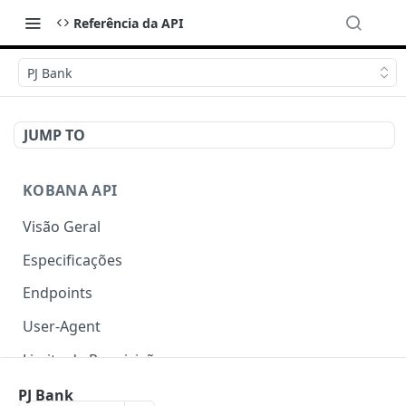
Referência da API
PJ Bank
JUMP TO
KOBANA API
Visão Geral
Especificações
Endpoints
User-Agent
Limite de Requisições
Autenticação
PJ Bank