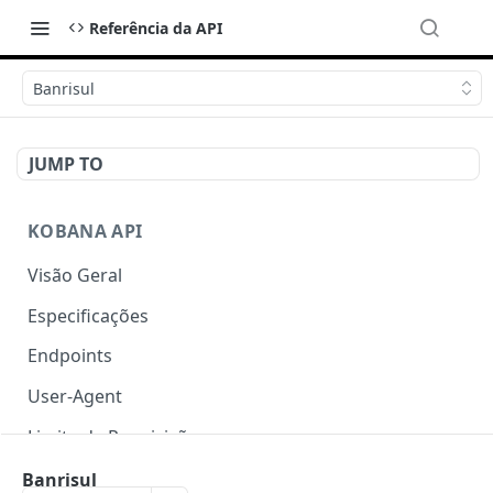
Referência da API
Banrisul
JUMP TO
KOBANA API
Visão Geral
Especificações
Endpoints
User-Agent
Limite de Requisições
Autenticação
Banrisul