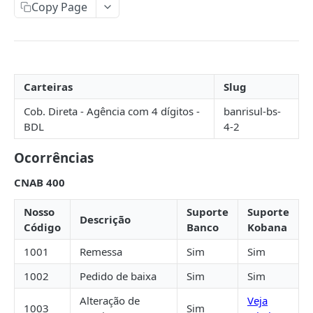
Copy Page
Token de Acesso
Idempotência
Fluxo de autorização
Postman
Fluxo credenciais do cliente
Bancos Suportados
Permissões
Carteiras
Slug
ABC Brasil
Cob. Direta - Agência com 4 dígitos -
banrisul-bs-
Ailos
BDL
4-2
Arbi
Ocorrências
Banco de Brasília
CNAB 400
Banco do Brasil
Nosso
Suporte
Suporte
Descrição
Banco do Nordeste
Código
Banco
Kobana
Banco Industrial do Brasil
1001
Remessa
Sim
Sim
Banco Mercantil
1002
Pedido de baixa
Sim
Sim
Banese
Alteração de
Veja
1003
Sim