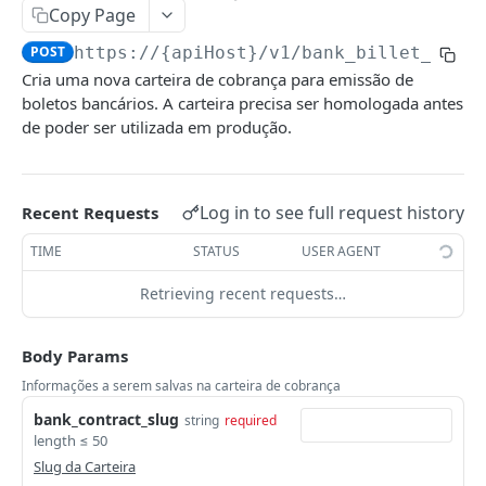
Copy Page
Token de Acesso
Idempotência
POST
https://{apiHost}
/v1/bank_billet_acco
Fluxo de autorização
Postman
Cria uma nova carteira de cobrança para emissão de
Fluxo credenciais do cliente
Bancos Suportados
boletos bancários. A carteira precisa ser homologada antes
de poder ser utilizada em produção.
Permissões
ABC Brasil
Códigos de Erros
Ailos
COBRANÇAS
Log in to see full request history
Recent Requests
Arbi
Boletos
TIME
STATUS
USER AGENT
Banco de Brasília
Criar um Boleto
POST
Clientes
Banco do Brasil
Retrieving recent requests…
Listar Boletos
Criar um Cliente
POST
GET
Carnês
Banco do Nordeste
Body Params
Visualizar o Boleto
Listar Clientes
Listar Carnês
GET
GET
GET
Assinaturas
Banco Industrial do Brasil
Informações a serem salvas na carteira de cobrança
Atualizar o Boleto
Visualizar o Cliente
Criar um Carnê
Criar uma Assinatura
POST
POST
PUT
GET
Carteiras de Cobrança
Banco Mercantil
bank_contract_slug
string
required
Cancelar o Boleto
Atualizar Cliente
Informações do Carnê
Listar Assinaturas
length ≤ 50
PUT
PUT
GET
GET
Criar Carteira de Cobrança
POST
Banese
Slug da Carteira
Duplicar Boleto
Busca Cliente por CNPJ/CPF
Excluir o Carnê
Informações da Assinatura
POST
GET
DEL
GET