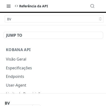
Referência da API
BV
JUMP TO
KOBANA API
Visão Geral
Especificações
Endpoints
User-Agent
Limite de Requisições
Autenticação
BV