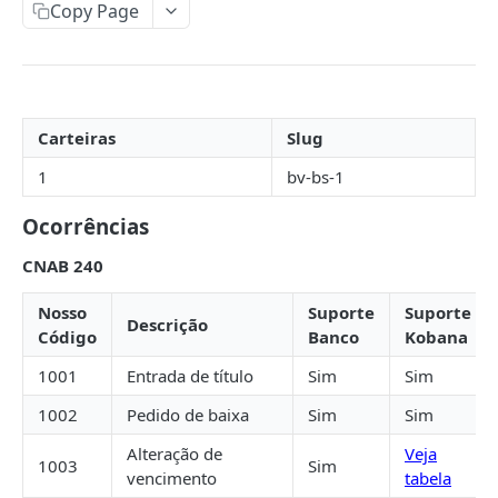
Copy Page
Token de Acesso
Idempotência
Fluxo de autorização
Postman
Fluxo credenciais do cliente
Bancos Suportados
Permissões
Carteiras
Slug
ABC Brasil
1
bv-bs-1
Ailos
Ocorrências
Arbi
CNAB 240
Banco de Brasília
Banco do Brasil
Nosso
Suporte
Suporte
Descrição
Código
Banco
Kobana
Banco do Nordeste
1001
Entrada de título
Sim
Sim
Banco Industrial do Brasil
1002
Pedido de baixa
Sim
Sim
Banco Mercantil
Alteração de
Veja
1003
Sim
Banese
vencimento
tabela