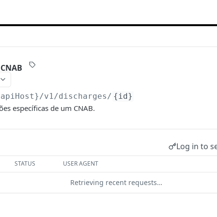
o CNAB
{apiHost}
/v1/discharges/
{id}
ões específicas de um CNAB.
Log in to s
STATUS
USER AGENT
Retrieving recent requests…