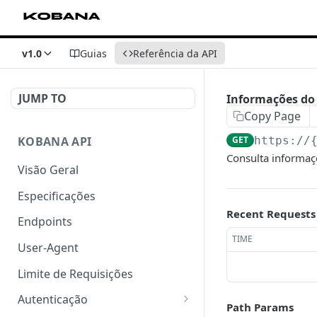
v1.0
Guias
Referência da API
JUMP TO
Informações d
Copy Page
KOBANA API
GET
https://
Consulta informaç
Visão Geral
Especificações
Recent Requests
Endpoints
TIME
User-Agent
Limite de Requisições
Autenticação
Path Params