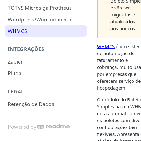
Boleto Simple
e vão ser
TOTVS Microsiga Protheus
migrados e
Wordpress/Woocommerce
atualizados
aos poucos.
WHMCS
WHMCS
é um siste
INTEGRAÇÕES
de automação de
faturamento e
Zapier
cobrança, muito us
Pluga
por empresas que
oferecem serviço de
hospedagem.
LEGAL
O módulo do Bolet
Retenção de Dados
Simples para o WH
gera automaticame
os boletos com dive
Powered by
configurações bem
flexíveis. Apresenta