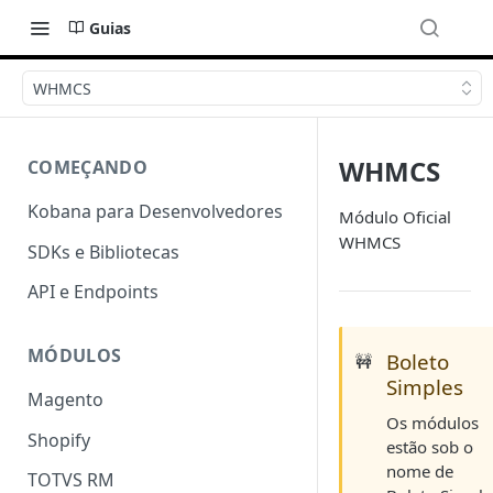
Guias
WHMCS
WHMCS
COMEÇANDO
Kobana para Desenvolvedores
Módulo Oficial
WHMCS
SDKs e Bibliotecas
API e Endpoints
MÓDULOS
Boleto
🚧
Simples
Magento
Os módulos
Shopify
estão sob o
nome de
TOTVS RM