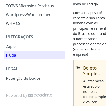
linha de código.
TOTVS Microsiga Protheus
Com a Pluga você
Wordpress/Woocommerce
conecta a sua conta
Kobana com as
WHMCS
principais ferramen
do Brasil e do mund
INTEGRAÇÕES
automatizando
processos operacion
Zapier
(e chatos) da sua
empresa!
Pluga
Boleto
🚧
LEGAL
Simples
Retenção de Dados
A integração
está sob o
nome de
Powered by
Boleto Simple
e vai ser